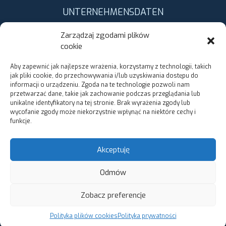
UNTERNEHMENSDATEN
AMG Liquids Arkadiusz Półgrabski, Mariusz Miszta Spółka
Zarządzaj zgodami plików
Komandytowa
cookie
ul. Bankowa 9
82-230 Nowy Staw
Aby zapewnić jak najlepsze wrażenia, korzystamy z technologii, takich
Polska
jak pliki cookie, do przechowywania i/lub uzyskiwania dostępu do
informacji o urządzeniu. Zgoda na te technologie pozwoli nam
przetwarzać dane, takie jak zachowanie podczas przeglądania lub
KONTAKT
unikalne identyfikatory na tej stronie. Brak wyrażenia zgody lub
wycofanie zgody może niekorzystnie wpłynąć na niektóre cechy i
amg@amgliquids.eu
funkcje.
(+48) 55 271 55 50
Akceptuję
Facebook
Odmów
KONTAKTIERE UNS
Zobacz preferencje
Polityka plików cookies
Polityka prywatności
Copyright © 2021 | AMG Liquids. Realizacja
iarea.pl